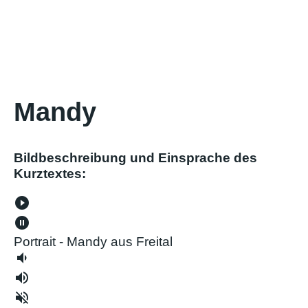
Mandy
Bildbeschreibung und Einsprache des
Kurztextes:
play_circle_filled
pause_circle_filled
Portrait - Mandy aus Freital
volume_down
volume_up
volume_off