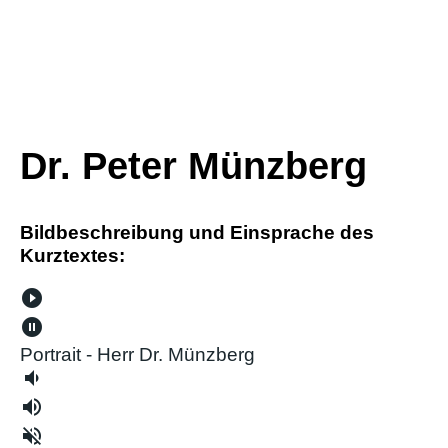
Dr. Peter Münzberg
Bildbeschreibung und Einsprache des
Kurztextes:
play_circle_filled
pause_circle_filled
Portrait - Herr Dr. Münzberg
volume_down
volume_up
volume_off