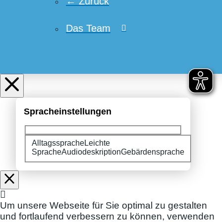
← Zurück
Das Team
Spracheinstellungen
Alltagssprache
Bitte wählen Sie Ihre Spracheinstellungen:
Leichte
Sprache
Audiodeskription
Gebärdensprache
Um unsere Webseite für Sie optimal zu gestalten
und fortlaufend verbessern zu können, verwenden