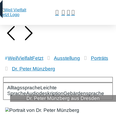
WeilVielfaltFetzt
Ausstellung
Porträts
Dr. Peter Münzberg
Alltagssprache
Bitte wählen Sie Ihre Spracheinstellungen:
Leichte
Sprache
Audiodeskription
Gebärdensprache
Dr. Peter Münzberg aus Dresden