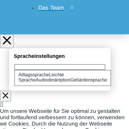
Das Team
Spracheinstellungen
Alltagssprache
Bitte wählen Sie Ihre Spracheinstellungen:
Leichte
Sprache
Audiodeskription
Gebärdensprache
Um unsere Webseite für Sie optimal zu gestalten
und fortlaufend verbessern zu können, verwenden
wir Cookies. Durch die Nutzung der Webseite