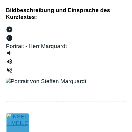
Bildbeschreibung und Einsprache des
Kurztextes:
play_circle_filled
pause_circle_filled
Portrait - Herr Marquardt
volume_down
volume_up
volume_off