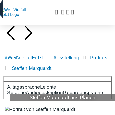
WeilVielfaltFetzt
Ausstellung
Porträts
Steffen Marquardt
Alltagssprache
Bitte wählen Sie Ihre Spracheinstellungen:
Leichte
Sprache
Audiodeskription
Gebärdensprache
Steffen Marquardt aus Plauen