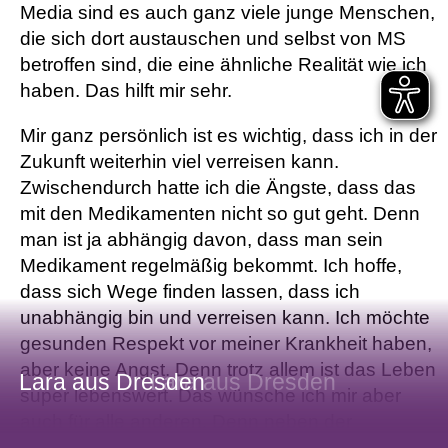
Media sind es auch ganz viele junge Menschen,
die sich dort austauschen und selbst von MS
betroffen sind, die eine ähnliche Realität wie ich
haben. Das hilft mir sehr.
Mir ganz persönlich ist es wichtig, dass ich in der
Zukunft weiterhin viel verreisen kann.
Zwischendurch hatte ich die Ängste, dass das
mit den Medikamenten nicht so gut geht. Denn
man ist ja abhängig davon, dass man sein
Medikament regelmäßig bekommt. Ich hoffe,
dass sich Wege finden lassen, dass ich
unabhängig bin und verreisen kann. Ich möchte
gesunden Respekt vor meiner Krankheit haben,
aber keine Angst. Denn trotz allem ist das Leben
Lara aus Dresden
Lara aus Dresden
super lebenswert. Das wünsche ich mir aber
auch für alle anderen. Denn neben der
Tatsache, dass man sein eigenes Leben viel