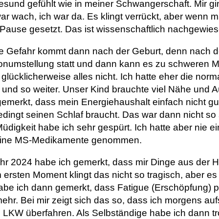
sund gefühlt wie in meiner Schwangerschaft. Mir ging
war wach, ich war da. Es klingt verrückt, aber wenn m
Pause gesetzt. Das ist wissenschaftlich nachgewies
he Gefahr kommt dann nach der Geburt, denn nach de
onumstellung statt und dann kann es zu schwere
 glücklicherweise alles nicht. Ich hatte eher die nor
und so weiter. Unser Kind brauchte viel Nähe und 
emerkt, dass mein Energiehaushalt einfach nicht gut 
dingt seinen Schlaf braucht. Das war dann nicht so
digkeit habe ich sehr gespürt. Ich hatte aber nie 
keine MS-Medikamente genommen.
ahr 2024 habe ich gemerkt, dass mir Dinge aus der Ha
 ersten Moment klingt das nicht so tragisch, aber es 
be ich dann gemerkt, dass Fatigue (Erschöpfung) p
r. Bei mir zeigt sich das so, dass ich morgens aufs
n LKW überfahren. Als Selbständige habe ich dann t