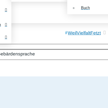
Buch
n
WeilVielfaltFetzt
ebärdensprache