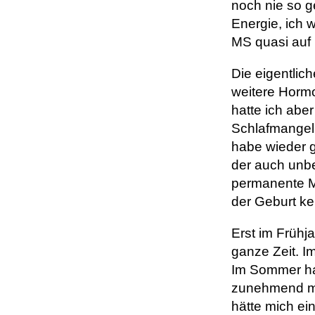
noch nie so ge
Energie, ich 
MS quasi auf 
Die eigentlic
weitere Horm
hatte ich aber
Schlafmangel 
habe wieder g
der auch unbe
permanente Mü
der Geburt 
Erst im Frühj
ganze Zeit. Im
Im Sommer ha
zunehmend meh
hätte mich ei