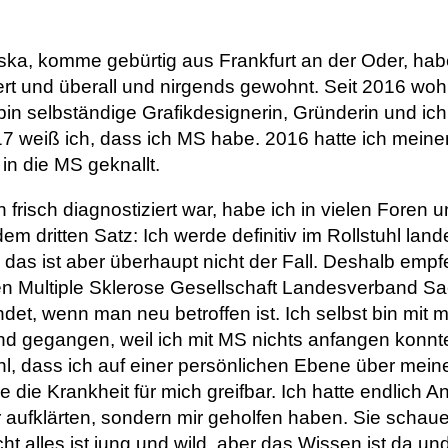
iska, komme gebürtig aus Frankfurt an der Oder, ha
ert und überall und nirgends gewohnt. Seit 2016 woh
bin selbständige Grafikdesignerin, Gründerin und ich
17 weiß ich, dass ich MS habe. 2016 hatte ich mein
l in die MS geknallt.
h frisch diagnostiziert war, habe ich in vielen Foren
em dritten Satz: Ich werde definitiv im Rollstuhl lan
 das ist aber überhaupt nicht der Fall. Deshalb empf
n Multiple Sklerose Gesellschaft Landesverband S
et, wenn man neu betroffen ist. Ich selbst bin mit
 gegangen, weil ich mit MS nichts anfangen konnte.
l, dass ich auf einer persönlichen Ebene über mein
e die Krankheit für mich greifbar. Ich hatte endlich 
r aufklärten, sondern mir geholfen haben. Sie schau
t alles ist jung und wild, aber das Wissen ist da und