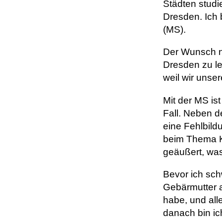
Städten studi
Dresden. Ich 
(MS).
Der Wunsch n
Dresden zu le
weil wir unse
Mit der MS is
Fall. Neben d
eine Fehlbild
beim Thema Ki
geäußert, was
Bevor ich sch
Gebärmutter a
habe, und all
danach bin i