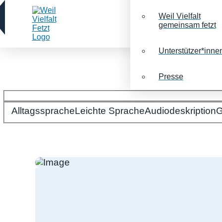
Weil Vielfalt
gemeinsam fetzt
Unterstützer*inne
Presse
Alltagssprache
Bitte wählen Sie Ihre Spracheinstellungen:
Leichte Sprache
Audiodeskription
G