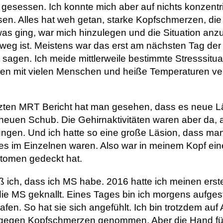
esessen. Ich konnte mich aber auf nichts konzentri
sen. Alles hat weh getan, starke Kopfschmerzen, di
as ging, war mich hinzulegen und die Situation an
 weg ist. Meistens war das erst am nächsten Tag der
t sagen. Ich meide mittlerweile bestimmte Stresssitua
en mit vielen Menschen und heiße Temperaturen ver
zten MRT Bericht hat man gesehen, dass es neue Läs
neuen Schub. Die Gehirnaktivitäten waren aber da,
ngen. Und ich hatte so eine große Läsion, dass ma
e es im Einzelnen waren. Also war in meinem Kopf ein
omen gedeckt hat.
ß ich, dass ich MS habe. 2016 hatte ich meinen erst
in die MS geknallt. Eines Tages bin ich morgens auf
afen. So hat sie sich angefühlt. Ich bin trotzdem au
e gegen Kopfschmerzen genommen. Aber die Hand fü