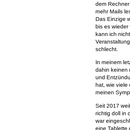
dem Rechner g
mehr Mails le
Das Einzige w
bis es wieder
kann ich nich
Veranstaltung
schlecht.
In meinem let
dahin keinen 
und Entzündu
hat, wie viel
meinen Sympt
Seit 2017 wei
richtig doll 
war eingeschl
eine Tablett