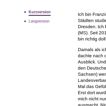
Kurzversion
Ich bin Franz
Städten studi
Langversion
Dresden. Ich 
(MS). Seit 20
bin richtig dol
Damals als ic
dachte nach d
Ausblick. Und
den Deutsche
Sachsen) wend
Landesverband
Mal das Gefüh
Erst dort wurd
mich nicht nu
ausmacht. Nich