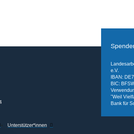
Spende
Landesarbe
e.V.
IBAN: DE7
BIC: BF
Verwendun
"Weil Vielfa
4
Bank für S
Unterstützer*innen