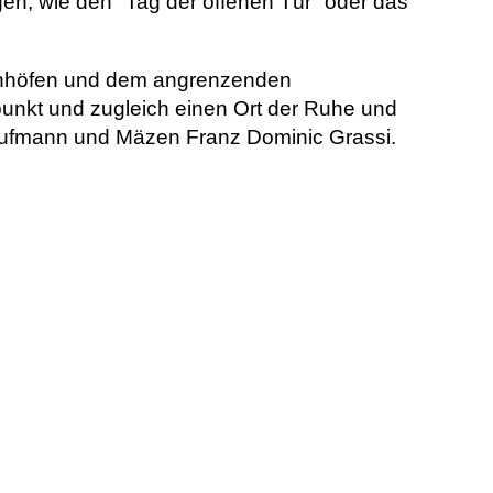
n, wie den "Tag der offenen Tür" oder das
nenhöfen und dem angrenzenden
spunkt und zugleich einen Ort der Ruhe und
ufmann und Mäzen Franz Dominic Grassi.