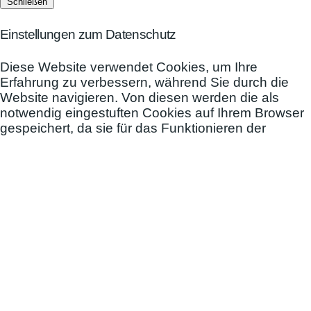
Schließen
Einstellungen zum Datenschutz
Diese Website verwendet Cookies, um Ihre
Erfahrung zu verbessern, während Sie durch die
Website navigieren. Von diesen werden die als
notwendig eingestuften Cookies auf Ihrem Browser
gespeichert, da sie für das Funktionieren der
grundlegenden Funktionen der Website
unerlässlich sind. Wir verwenden auch Cookies von
Drittanbietern, die uns helfen zu analysieren und zu
verstehen, wie Sie diese Website nutzen. Diese
Cookies werden nur mit Ihrer Zustimmung in Ihrem
Browser gespeichert. Sie haben auch die
Möglichkeit, diese Cookies abzulehnen. Das
Ablehnen einiger dieser Cookies kann jedoch Ihr
Surferlebnis beeinträchtigen.
Notwendige
Notwendige