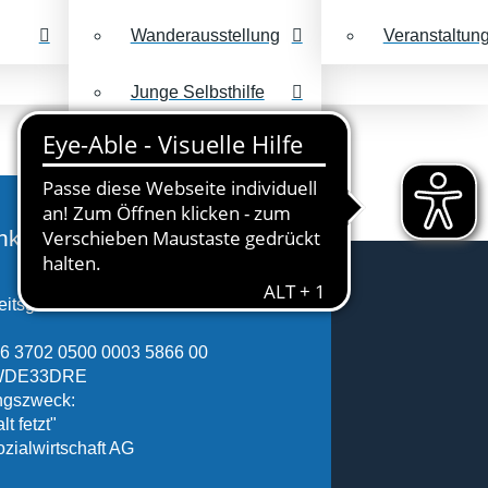
Wanderausstellung
Veranstaltun
Junge Selbsthilfe
Keine dummen
Fragen
nkonto
itsgemeinschaft Selbsthilfe Sachsen
6 3702 0500 0003 5866 00
SWDE33DRE
gszweck:
lt fetzt"
ozialwirtschaft AG