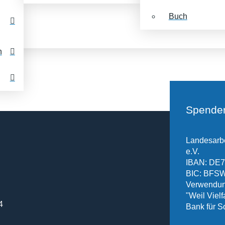
Buch
n
ion
Spende
Landesarbe
e.V.
IBAN: DE7
BIC: BF
Verwendun
"Weil Vielfa
4
Bank für S