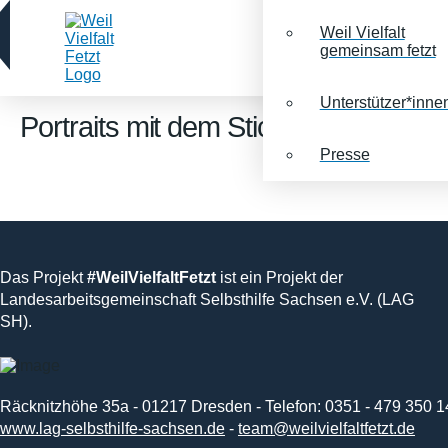
Weil Vielfalt
gemeinsam fetzt
Unterstützer*inne
Portraits mit dem Stichwort:
Depress
Presse
Das Projekt
#WeilVielfaltFetzt
ist ein Projekt der
Landesarbeitsgemeinschaft Selbsthilfe Sachsen e.V. (LAG
SH).
Räcknitzhöhe 35a - 01217 Dresden - Telefon: 0351 - 479 350 1
www.lag-selbsthilfe-sachsen.de
-
team@weilvielfaltfetzt.de