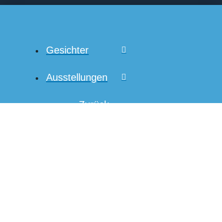
Gesichter
Ausstellungen
← Zurück
Weil Vielfalt
fetzt
Weil Vielfalt
gemeinsam fetzt
Unterstützer*innen