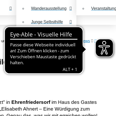
Wanderausstellung
Veranstaltun
Junge Selbsthilfe
Keine dummen
Fragen
 unsere mobile Ausstellung ist viel unterwegs
News
e Ausstellung ist viel
t" in
Ehrenfriedersorf
im Haus des Gastes
 „Elisabeth Ahnert – Eine Würdigung zum
. Genau das, was wir mit erreichen wollen!