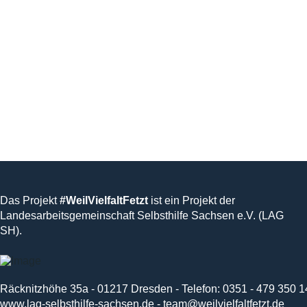
Das Projekt
#WeilVielfaltFetzt
ist ein Projekt der
Landesarbeitsgemeinschaft Selbsthilfe Sachsen e.V. (LAG
SH).
Räcknitzhöhe 35a - 01217 Dresden - Telefon: 0351 - 479 350 1
www.lag-selbsthilfe-sachsen.de
-
team@weilvielfaltfetzt.de