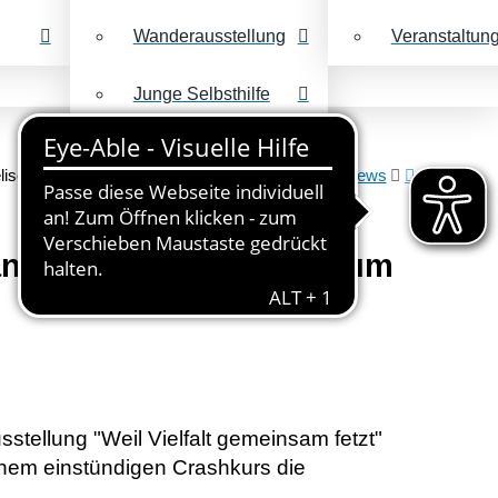
Wanderausstellung
Veranstaltun
Junge Selbsthilfe
Keine dummen
Fragen
elischen Schulzentrum Leipzig am 30.10.2024
News
vangelischen Schulzentrum
stellung "Weil Vielfalt gemeinsam fetzt"
inem einstündigen Crashkurs die