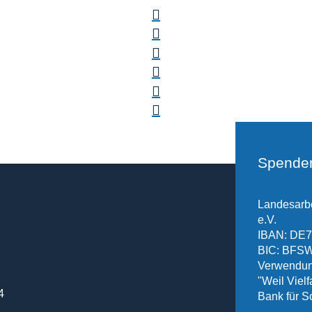
Spende
Landesarbe
e.V.
IBAN: DE7
BIC: BF
Verwendun
"Weil Vielfa
4
Bank für S