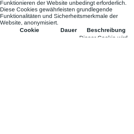
Funktionieren der Website unbedingt erforderlich.
Diese Cookies gewährleisten grundlegende
Funktionalitäten und Sicherheitsmerkmale der
Website, anonymisiert.
Cookie
Dauer
Beschreibung
Dieser Cookie wird
verwendet, um die
Zustimmung des
cookielawinfo-
11
Benutzers für die
checkbox-necessary
months
Cookies der
Kategorie
"Notwendig" zu
speichern.
Dieser Cookie dient
dazu, zu speichern,
ob der Benutzer der
11
Verwendung von
viewed_cookie_policy
months
Cookies zugestimmt
hat oder nicht. Es
speichert keine