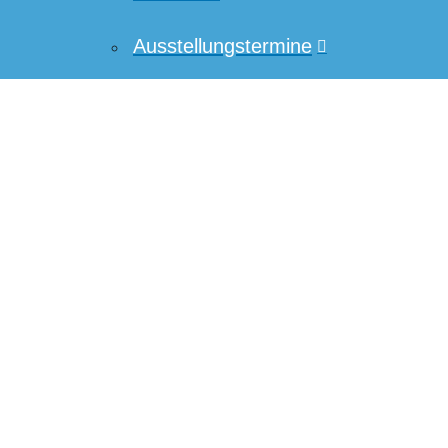
Ausstellungstermine
Veranstaltungen
Kontakt
← Zurück
Das Team
Um unsere Webseite für Sie optimal zu gestalten