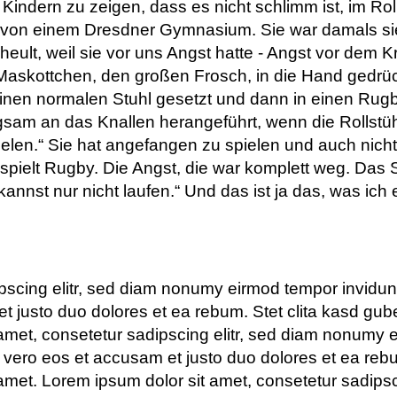
Kindern zu zeigen, dass es nicht schlimm ist, im Rol
na von einem Dresdner Gymnasium. Sie war damals sie
eult, weil sie vor uns Angst hatte - Angst vor dem 
askottchen, den großen Frosch, in die Hand gedrüc
n einen normalen Stuhl gesetzt und dann in einen Ru
gsam an das Knallen herangeführt, wenn die Rollstüh
ielen.“ Sie hat angefangen zu spielen und auch nich
d spielt Rugby. Die Angst, die war komplett weg. Das 
kannst nur nicht laufen.“ Und das ist ja das, was ich 
pscing elitr, sed diam nonumy eirmod tempor invidunt
t justo duo dolores et ea rebum. Stet clita kasd gu
amet, consetetur sadipscing elitr, sed diam nonumy e
vero eos et accusam et justo duo dolores et ea rebu
amet. Lorem ipsum dolor sit amet, consetetur sadips