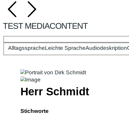
TEST MEDIACONTENT
Alltagssprache
Bitte wählen Sie Ihre Spracheinstellungen:
Leichte Sprache
Audiodeskription
Herr Schmidt
Stichworte