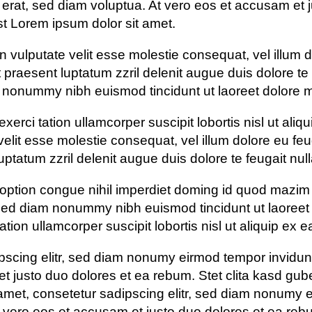
erat, sed diam voluptua. At vero eos et accusam et j
t Lorem ipsum dolor sit amet.
n vulputate velit esse molestie consequat, vel illum do
praesent luptatum zzril delenit augue duis dolore te f
m nonummy nibh euismod tincidunt ut laoreet dolore 
exerci tation ullamcorper suscipit lobortis nisl ut 
 velit esse molestie consequat, vel illum dolore eu feu
ptatum zzril delenit augue duis dolore te feugait nulla 
 option congue nihil imperdiet doming id quod mazi
, sed diam nonummy nibh euismod tincidunt ut laoreet
ation ullamcorper suscipit lobortis nisl ut aliquip e
pscing elitr, sed diam nonumy eirmod tempor invidunt
t justo duo dolores et ea rebum. Stet clita kasd gu
amet, consetetur sadipscing elitr, sed diam nonumy e
vero eos et accusam et justo duo dolores et ea rebu