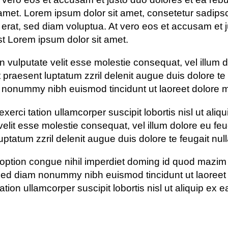
amet. Lorem ipsum dolor sit amet, consetetur sadips
erat, sed diam voluptua. At vero eos et accusam et j
t Lorem ipsum dolor sit amet.
n vulputate velit esse molestie consequat, vel illum do
praesent luptatum zzril delenit augue duis dolore te f
m nonummy nibh euismod tincidunt ut laoreet dolore 
exerci tation ullamcorper suscipit lobortis nisl ut 
 velit esse molestie consequat, vel illum dolore eu feu
ptatum zzril delenit augue duis dolore te feugait nulla 
 option congue nihil imperdiet doming id quod mazi
, sed diam nonummy nibh euismod tincidunt ut laoreet
ation ullamcorper suscipit lobortis nisl ut aliquip e