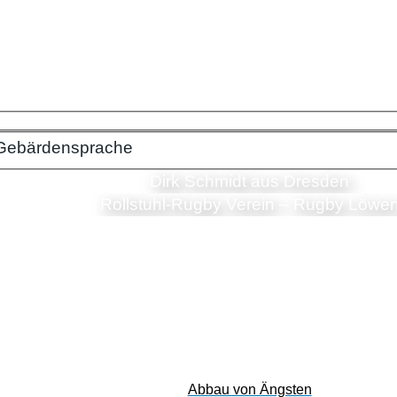
Gebärdensprache
Dirk Schmidt aus Dresden
Rollstuhl-Rugby Verein – Rugby Löwe
Abbau von Ängsten