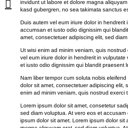
invidunt ut labore et dolore magna aliquyam 
kasd gubergren, no sea takimata sanctus es
Duis autem vel eum iriure dolor in hendrerit i
accumsan et iusto odio dignissim qui blandit 
amet, consectetuer adipiscing elit, sed dia
Ut wisi enim ad minim veniam, quis nostrud 
vel eum iriure dolor in hendrerit in vulputate
et iusto odio dignissim qui blandit praesent lu
Nam liber tempor cum soluta nobis eleifend
dolor sit amet, consectetuer adipiscing elit
enim ad minim veniam, quis nostrud exerci t
Lorem ipsum dolor sit amet, consetetur sadi
sed diam voluptua. At vero eos et accusam e
ipsum dolor sit amet. Lorem ipsum dolor sit 
magna aliquyam erat, sed diam voluptua. At 