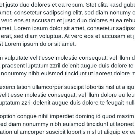
t justo duo dolores et ea rebum. Stet clita kasd gu
amet, consetetur sadipscing elitr, sed diam nonumy e
vero eos et accusam et justo duo dolores et ea rebu
amet. Lorem ipsum dolor sit amet, consetetur sadips
erat, sed diam voluptua. At vero eos et accusam et j
t Lorem ipsum dolor sit amet.
n vulputate velit esse molestie consequat, vel illum do
praesent luptatum zzril delenit augue duis dolore te f
m nonummy nibh euismod tincidunt ut laoreet dolore 
exerci tation ullamcorper suscipit lobortis nisl ut 
 velit esse molestie consequat, vel illum dolore eu feu
ptatum zzril delenit augue duis dolore te feugait nulla 
 option congue nihil imperdiet doming id quod mazi
, sed diam nonummy nibh euismod tincidunt ut laoreet
ation ullamcorper suscipit lobortis nisl ut aliquip e