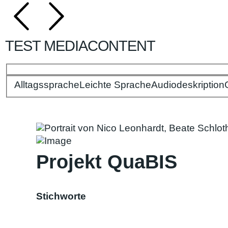
TEST MEDIACONTENT
Alltagssprache
Bitte wählen Sie Ihre Spracheinstellungen:
Leichte Sprache
Audiodeskription
Projekt QuaBIS
Stichworte