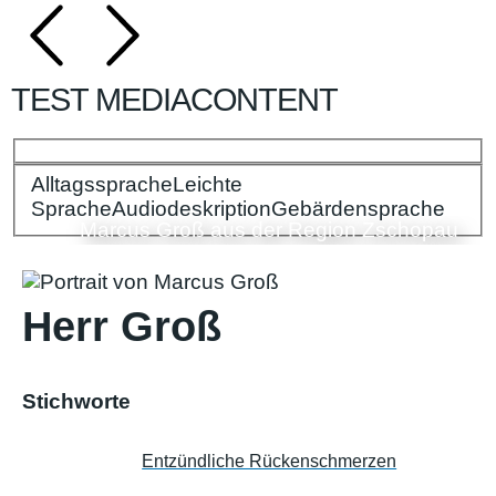
TEST MEDIACONTENT
Alltagssprache
Bitte wählen Sie Ihre Spracheinstellungen:
Leichte
Sprache
Audiodeskription
Gebärdensprache
Marcus Groß aus der Region Zschopau
Herr Groß
Stichworte
Entzündliche Rückenschmerzen