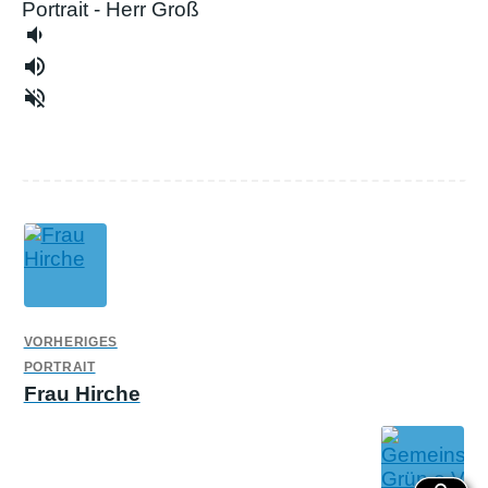
Portrait - Herr Groß
volume_down
volume_up
volume_off
VORHERIGES
PORTRAIT
Frau Hirche