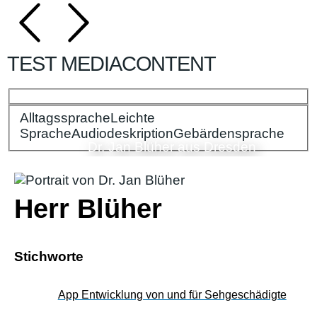
TEST MEDIACONTENT
Alltagssprache
Bitte wählen Sie Ihre Spracheinstellungen:
Leichte
Sprache
Audiodeskription
Gebärdensprache
Dr. Jan Blüher aus Dresden
Herr Blüher
Stichworte
App Entwicklung von und für Sehgeschädigte