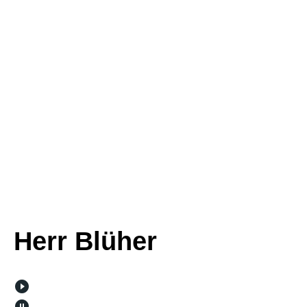
Herr Blüher
play_circle_filled
pause_circle_filled