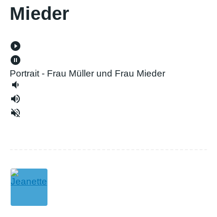
Mieder
play_circle_filled
pause_circle_filled
Portrait - Frau Müller und Frau Mieder
volume_down
volume_up
volume_off