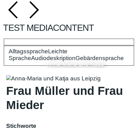
TEST MEDIACONTENT
Alltagssprache
Bitte wählen Sie Ihre Spracheinstellungen:
Leichte
Sprache
Audiodeskription
Gebärdensprache
Anna-Maria und Katja
Frau Müller und Frau
Mieder
Stichworte