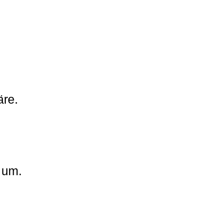
äre.
 um.