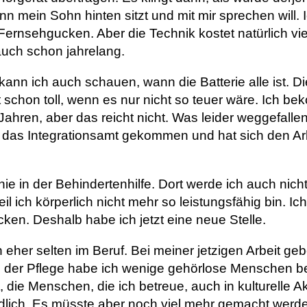
n mein Sohn hinten sitzt und mit mir sprechen will.
 Fernsehgucken. Aber die Technik kostet natürlich vie
 auch schon jahrelang.
 kann ich auch schauen, wann die Batterie alle ist.
 ist schon toll, wenn es nur nicht so teuer wäre. Ic
ahren, aber das reicht nicht. Was leider weggefallen i
t das Integrationsamt gekommen und hat sich den Ar
nie in der Behindertenhilfe. Dort werde ich auch nich
l ich körperlich nicht mehr so leistungsfähig bin. Ich
ken. Deshalb habe ich jetzt eine neue Stelle.
her selten im Beruf. Bei meiner jetzigen Arbeit geb
er Pflege habe ich wenige gehörlose Menschen betr
die Menschen, die ich betreue, auch in kulturelle Ak
ändlich. Es müsste aber noch viel mehr gemacht werd