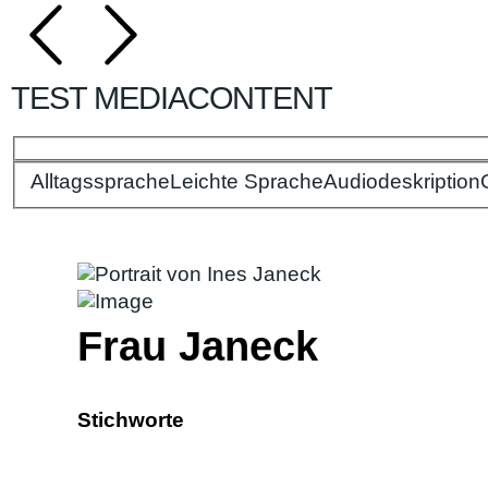
TEST MEDIACONTENT
Alltagssprache
Bitte wählen Sie Ihre Spracheinstellungen:
Leichte Sprache
Audiodeskription
Frau Janeck
Stichworte