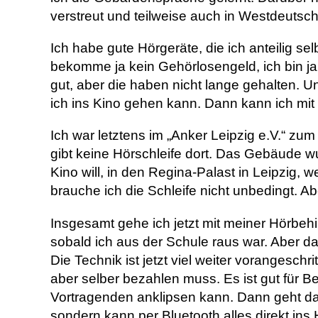
verstreut und teilweise auch in Westdeutschl
Ich habe gute Hörgeräte, die ich anteilig s
bekomme ja kein Gehörlosengeld, ich bin ja 
gut, aber die haben nicht lange gehalten. Un
ich ins Kino gehen kann. Dann kann ich mit 
Ich war letztens im „Anker Leipzig e.V.“ z
gibt keine Hörschleife dort. Das Gebäude wu
Kino will, in den Regina-Palast in Leipzig, w
brauche ich die Schleife nicht unbedingt. A
Insgesamt gehe ich jetzt mit meiner Hörbehi
sobald ich aus der Schule raus war. Aber das
Die Technik ist jetzt viel weiter vorangesc
aber selber bezahlen muss. Es ist gut für 
Vortragenden anklipsen kann. Dann geht das
sondern kann per Bluetooth alles direkt ins 