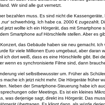
and. Wir sind alle gut vernetzt.
elber bezahlen muss. Es sind nicht die Kassengeräte,
‚nur‘ schwerhörig. Ich habe ca. 2000 € zugezahlt. Di
d jetzt wollte ich ein Hörgerät, das mit Smartphone st
dem Smartphone auf Hörschleife stellen. Aber es gibt
um Konzert, das Gebäude haben sie neu gemacht. Ich 
rde für viele Millionen Euro umgebaut, aber daran w
eil ich dort weiß, dass es eine Hörschleife gibt. Bei 
ber wenn es synchronisierte Filme sind, dann brauche
nderung viel selbstbewusster um. Früher als Schüleri
 mache ich jetzt nicht mehr. Die Hörgeräte früher wa
hritten. Neben der Smartphone-Steuerung habe ich au
Besprechungen oder Meetings. Es ist ein kleines Mi
, was derjenige sagt, direkt ins Hörgerät. Das mus
Hörgerät übertragen. Es klingt dann, als würde derjen