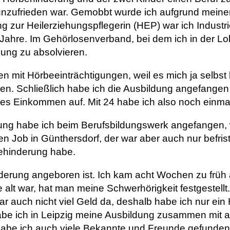
unzufrieden war. Gemobbt wurde ich aufgrund meiner
ung zur Heilerziehungspflegerin (HEP) war ich Indus
 Jahre. Im Gehörlosenverband, bei dem ich in der Lo
ung zu absolvieren.
 mit Hörbeeinträchtigungen, weil es mich ja selbst 
en. Schließlich habe ich die Ausbildung angefangen
 Einkommen auf. Mit 24 habe ich also noch einmal
dung habe ich beim Berufsbildungswerk angefangen, 
ten Job in Günthersdorf, der war aber auch nur befris
Behinderung habe.
derung angeboren ist. Ich kam acht Wochen zu früh 
e alt war, hat man meine Schwerhörigkeit festgestell
 war auch nicht viel Geld da, deshalb habe ich nur 
habe ich in Leipzig meine Ausbildung zusammen mit
 habe ich auch viele Bekannte und Freunde gefunde